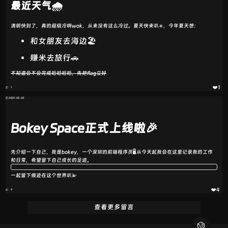
最近天气🌧️
清明快到了，真的超级冷啊wok，从来没有这么冷过。夏天快来叭☀️，今年夏天想：
和女朋友去海边🏖
赚米去旅行🚗
不知道会不会完成哈哈哈哈，先把flag立好
❤️1
1
🕘 2025-03-30
Bokey Space正式上线啦🎉
先介绍一下自己，我是bokey，一个深圳的前端程序员🖥️从今天起我会在这里记录我的工作
和日常，希望留下自己成长的足迹。
一起留下痕迹在这个世界叭💫
❤️4
4
查看更多留言