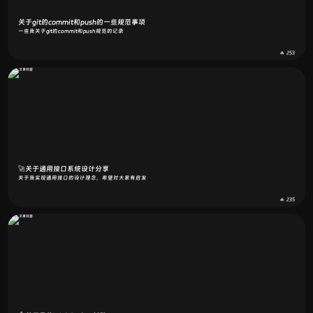
关于git的commit和push的一些规范事项
一些我关于git的commit和push规范的记录
🔥 253
🚀关于通用接口系统设计分享
关于我实现通用接口的设计理念，希望对大家有启发
🔥 235