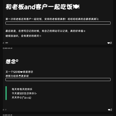
和老板and客户一起吃饭🍽️
第一次和老板还有客户一起吃饭，安排的老板很满意！哈哈哈哈真的自豪感满满🚀
最后就是，在想写日记的时候，有自己的网站可以记录，真的好幸福☺️
继续加油叭，会有更好的明天🔆
❤️0
喜欢
🕘 2025-05-20
o
想念
又一个520啦❤️很是想念
想努力给你🐣更多呀
每天有每天的快乐
今天是520生日快乐🥳
天天开心(*≧ω≦)
❤️2
2
🕘 2025-05-05