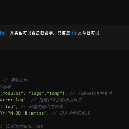
js
，其实也可以自己取名字，只要是
js
文件就可以
 
// 启动文件
启热部署
_modules"
, 
"logs"
,
"temp"
], 
// 忽略watch的文件
error.log"
, 
// 报错日志的输出文件夹
t.log"
, 
// 日志的输出文件夹
YY-MM-DD HH:mm:ss"
, 
// 日志的时间格式
// 该环境的NODE_ENV