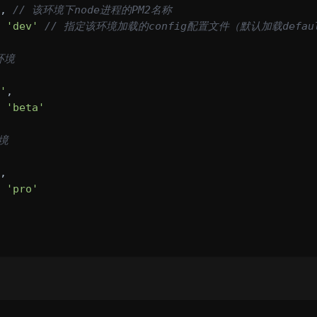
, 
// 该环境下node进程的PM2名称
 
'dev'
// 指定该环境加载的config配置文件（默认加载defa
a环境
'
,

 
'beta'
环境
,

 
'pro'