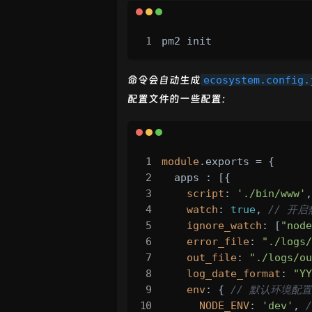
pm2 init
命令会自动生成
ecosystem.config.
配置文件的一些配置：
module
.
exports
 = {

  apps : [{

script
: 
'./bin/www'
,
watch
: 
true
, 
// 开
ignore_watch
: [
"node
error_file
: 
"./logs/
out_file
: 
"./logs/ou
log_date_format
: 
"YY
env
: { 
// 默认环境配置
NODE_ENV
: 
'dev'
, 