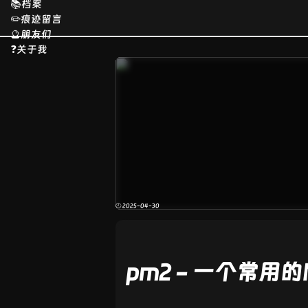
📚档案
✏️痕迹留言
🔮朋友们
❓关于我
🕘 2025-04-30
pm2 - 一个常用的