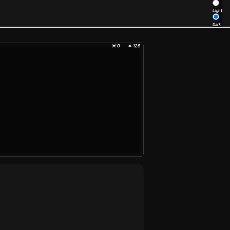
Light
Dark
💓 0
🔥 128