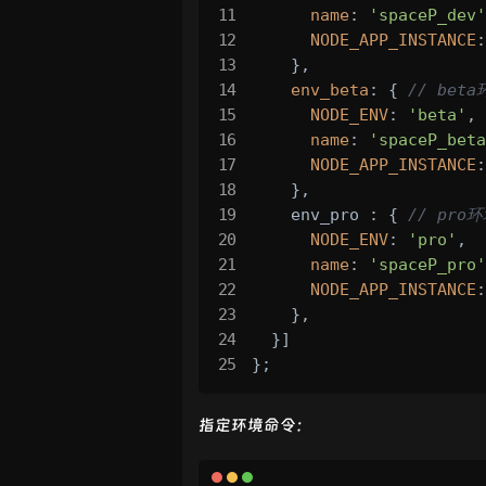
name
: 
'spaceP_dev'
NODE_APP_INSTANCE
:
    },

env_beta
: { 
// bet
NODE_ENV
: 
'beta'
,

name
: 
'spaceP_beta
NODE_APP_INSTANCE
:
    },

    env_pro : { 
// pro
NODE_ENV
: 
'pro'
,

name
: 
'spaceP_pro'
NODE_APP_INSTANCE
:
    },

  }]

};
指定环境命令：