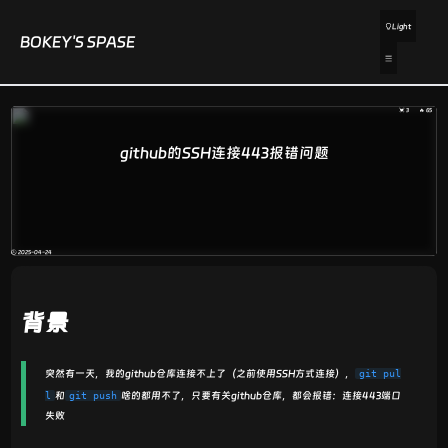
Light
BOKEY'S SPASE
💓 3
🔥 65
github的SSH连接443报错问题
🕘 2025-04-24
背景
突然有一天，我的github仓库连接不上了（之前使用SSH方式连接），
git pul
和
啥的都用不了，只要有关github仓库，都会报错：连接443端口
l
git push
失败