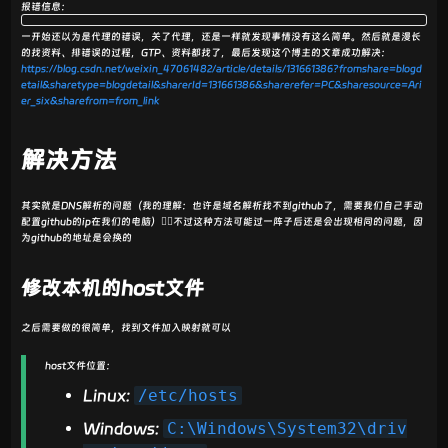
报错信息：
一开始还以为是代理的错误，关了代理，还是一样就发现事情没有这么简单。然后就是漫长
的找资料、排错误的过程，GTP、资料都找了，最后发现这个博主的文章成功解决：
https://blog.csdn.net/weixin_47061482/article/details/131661386?fromshare=blogd
etail&sharetype=blogdetail&sharerId=131661386&sharerefer=PC&sharesource=Ari
er_six&sharefrom=from_link
解决方法
其实就是DNS解析的问题（我的理解：也许是域名解析找不到github了，需要我们自己手动
配置github的ip在我们的电脑）😵‍💫不过这种方法可能过一阵子后还是会出现相同的问题，因
为github的地址是会换的
修改本机的host文件
之后需要做的很简单，找到文件加入映射就可以
host文件位置：
Linux:
/etc/hosts
Windows:
C:\Windows\System32\driv