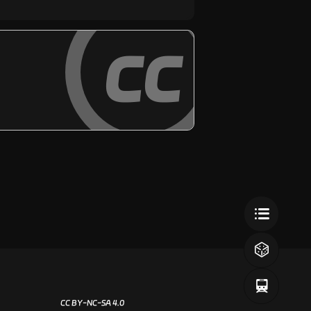
cc
CC BY-NC-SA 4.0