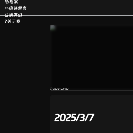
📚档案
✏️痕迹留言
🔮朋友们
❓关于我
🕘 2025-03-07
2025/3/7