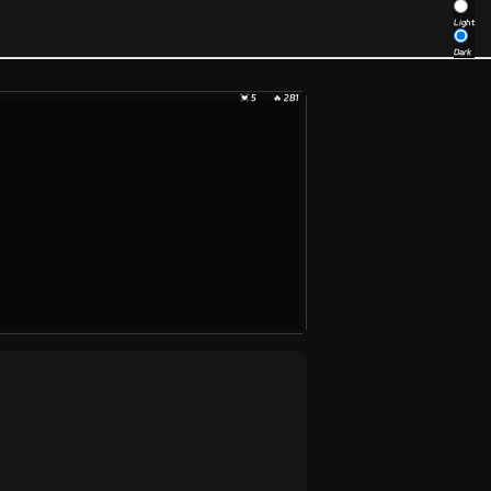
Light
Dark
💓 5
🔥 281